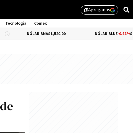
Agreganos
library_add
Tecnología
Comex
DÓLAR BNA
$1,520.00
DÓLAR BLUE
-0.66%
$1,530.00
 de