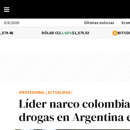
8/8/2026
Últimas noticias
Eco
DÓLAR CCL
1.02%
$1,575.53
BITCOIN
-0.13%
$64
IPROFESIONAL
|
ACTUALIDAD
|
Lí­der narco colombia
drogas en Argentina 