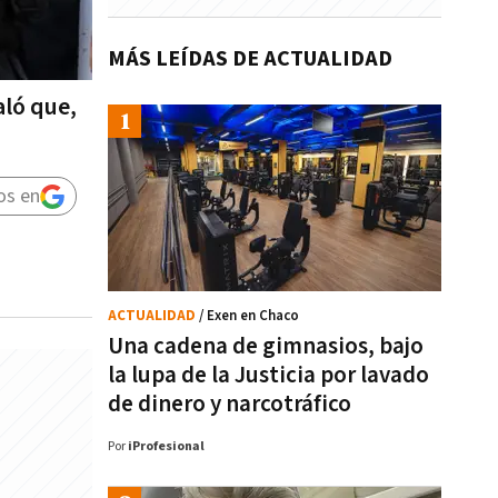
MÁS LEÍDAS DE ACTUALIDAD
aló que,
os en
ACTUALIDAD
/ Exen en Chaco
Una cadena de gimnasios, bajo
la lupa de la Justicia por lavado
de dinero y narcotráfico
Por
iProfesional