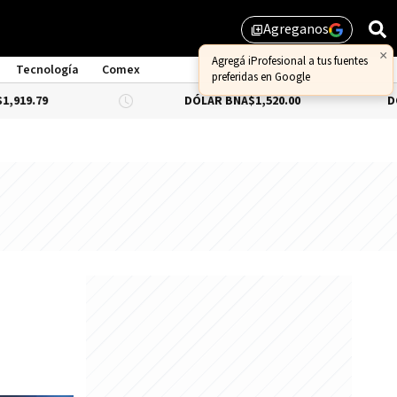
Agreganos
library_add
Tecnología
Comex
DÓLAR BNA
$1,520.00
DÓLAR BLUE
-