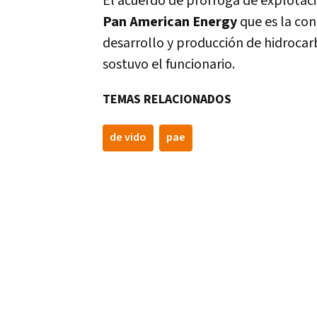
El acuerdo de prórroga de explotaci
Pan American Energy
que es la con
desarrollo y producción de hidrocarb
sostuvo el funcionario.
TEMAS RELACIONADOS
de vido
pae