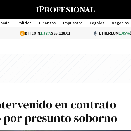
nomía
Política
Finanzas
Impuestos
Legales
Negocios
Management
BITCOIN
1.32%
$65,128.01
ETHEREUM
1.05%
$1,919.79
ntervenido en contrato
 por presunto soborno