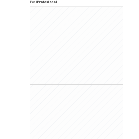
Por
iProfesional