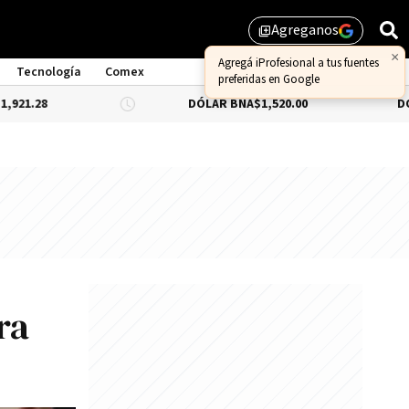
Agreganos
library_add
×
Agregá iProfesional a tus fuentes
Tecnología
Comex
preferidas en Google
DÓLAR BNA
$1,520.00
DÓLAR BLUE
ra