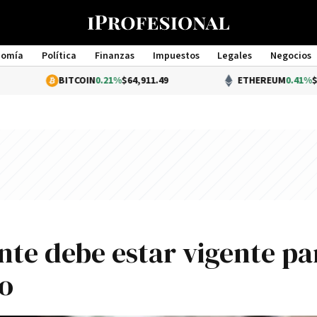
nomía
Política
Finanzas
Impuestos
Legales
Negocios
Management
BITCOIN
0.21%
$64,911.49
ETHEREUM
0.41%
$1,921.28
ente debe estar vigente pa
to