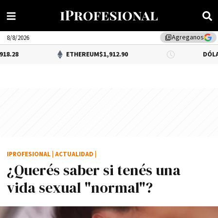
Agreganos
library_add
8/8/2026
ETHEREUM
$1,912.90
DÓLAR BNA
$1,52
IPROFESIONAL
|
ACTUALIDAD
|
¿Querés saber si tenés una
vida sexual "normal"?