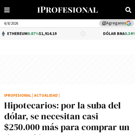
Agreganos
library_add
6/8/2026
M
0.87%
$1,914.19
DÓLAR BNA
0.34%
$1,520.00
IPROFESIONAL
|
ACTUALIDAD
|
Hipotecarios: por la suba del
dólar, se necesitan casi
$250.000 más para comprar un