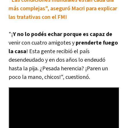
"Las condiciones mundiales están cada dí­a
más complejas", aseguró Macri para explicar
las tratativas con el FMI
"¡
Y no lo podés echar porque es capaz de
venir con cuatro amigotes y
prenderte fuego
la casa
! Esta gente recibió el paí­s
desendeudado y en dos años lo endeudó
hasta la pija. ¿Pesada herencia? ¡Paren un
poco la mano, chicos!", cuestionó.