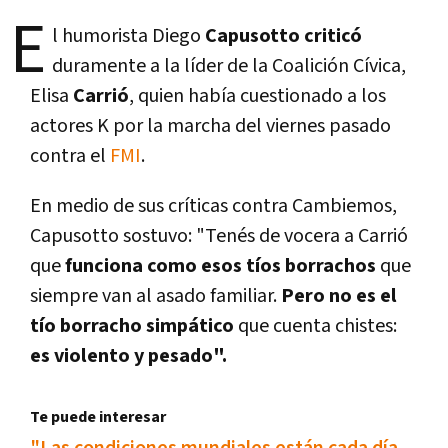
E
l humorista Diego
Capusotto criticó
duramente a la lí­der de la Coalición Cí­vica,
Elisa
Carrió
, quien habí­a cuestionado a los
actores K por la marcha del viernes pasado
contra el
FMI
.
En medio de sus crí­ticas contra Cambiemos,
Capusotto sostuvo: "Tenés de vocera a Carrió
que
funciona como esos tí­os borrachos
que
siempre van al asado familiar.
Pero no es el
tí­o borracho simpático
que cuenta chistes:
es violento y pesado".
Te puede interesar