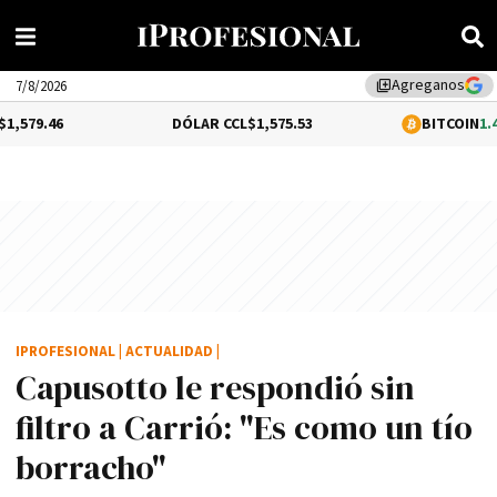
Agreganos
library_add
7/8/2026
DÓLAR CCL
$1,575.53
BITCOIN
1.46%
$65,22
IPROFESIONAL
|
ACTUALIDAD
|
Capusotto le respondió sin
filtro a Carrió: "Es como un tí­o
borracho"