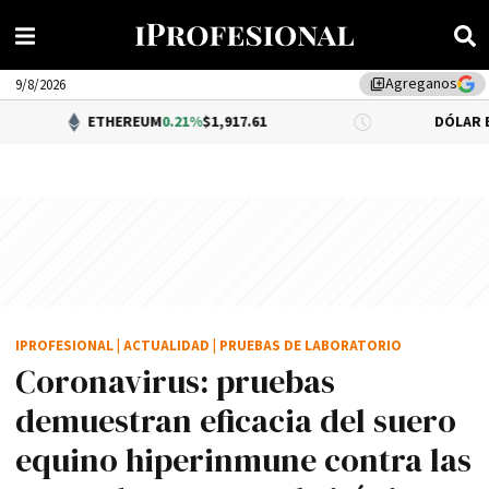
Agreganos
library_add
9/8/2026
ETHEREUM
0.21%
$1,917.61
DÓLAR BNA
$1,520.00
IPROFESIONAL
|
ACTUALIDAD
|
PRUEBAS DE LABORATORIO
Coronavirus: pruebas
demuestran eficacia del suero
equino hiperinmune contra las