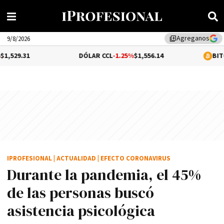
Agreganos
library_add
9/8/2026
DÓLAR CCL
-1.25%
$1,556.14
BITCOIN
0.06%
$6
IPROFESIONAL
|
ACTUALIDAD
|
EFECTO CORONAVIRUS
Durante la pandemia, el 45%
de las personas buscó
asistencia psicológica