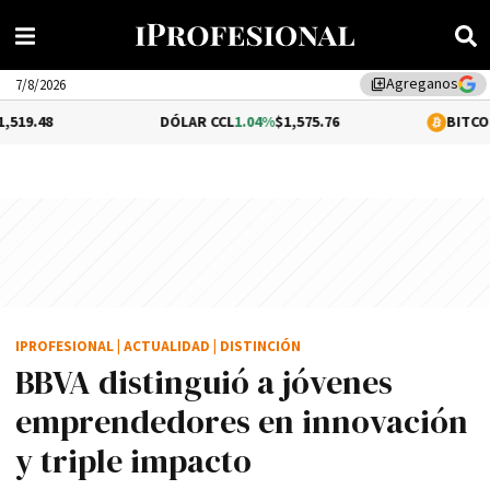
Agreganos
library_add
7/8/2026
DÓLAR CCL
1.04%
$1,575.76
BITCOIN
0.29%
$64,7
IPROFESIONAL
|
ACTUALIDAD
|
DISTINCIÓN
BBVA distinguió a jóvenes
emprendedores en innovación
y triple impacto