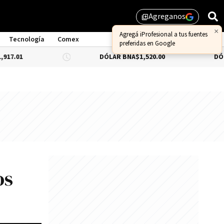
Agreganos
library_add
Tecnología
Comex
DÓLAR BNA
$1,520.00
DÓLAR BLUE
-0
os