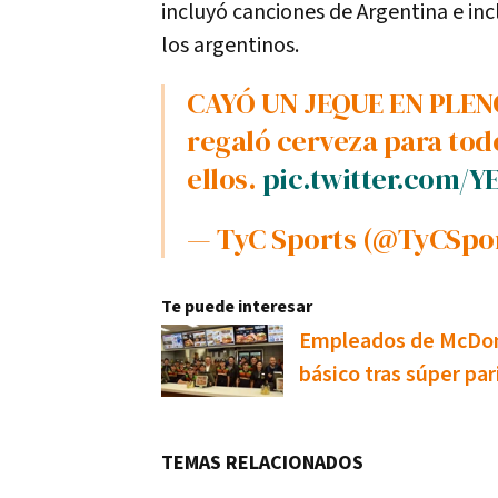
incluyó canciones de Argentina e in
los argentinos.
CAYÓ UN JEQUE EN PLENO ASADAZO argentino en Doha y
regaló cerveza para tod
ellos.
pic.twitter.com/Y
— TyC Sports (@TyCSpo
Te puede interesar
Empleados de McDona
básico tras súper par
TEMAS RELACIONADOS