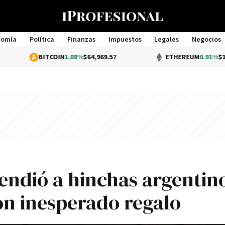
nomía
Política
Finanzas
Impuestos
Legales
Negocios
Management
BITCOIN
1.08%
$64,969.57
ETHEREUM
0.91%
$1,917.01
endió a hinchas argentin
on inesperado regalo