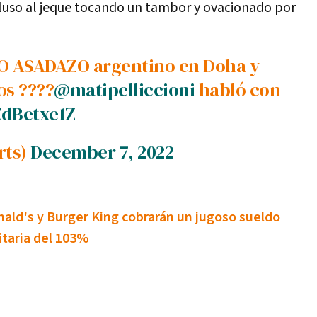
cluso al jeque tocando un tambor y ovacionado por
os ????
@matipelliccioni
habló con
EdBetxe1Z
rts)
December 7, 2022
ld's y Burger King cobrarán un jugoso sueldo
itaria del 103%