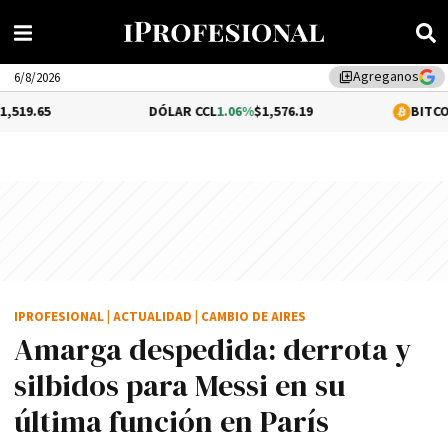
Agreganos
library_add
6/8/2026
DÓLAR CCL
1.06%
$1,576.19
BITCOIN
0.2%
$64,
IPROFESIONAL
|
ACTUALIDAD
|
CAMBIO DE AIRES
Amarga despedida: derrota y
silbidos para Messi en su
última función en París