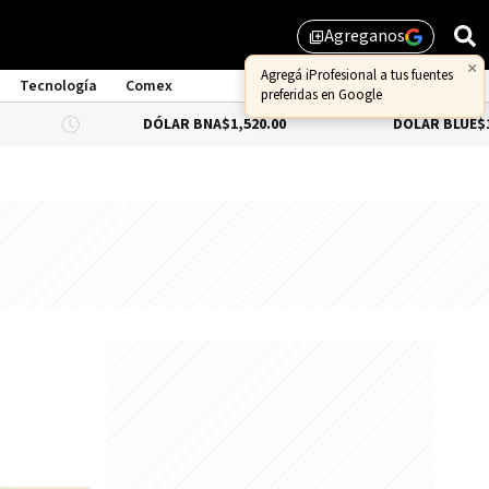
Agreganos
library_add
Tecnología
Comex
DÓLAR BNA
$1,520.00
DÓLAR BLUE
$1,530.00