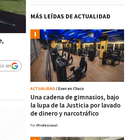
MÁS LEÍDAS DE ACTUALIDAD
e,
os en
ACTUALIDAD
/ Exen en Chaco
Una cadena de gimnasios, bajo
la lupa de la Justicia por lavado
de dinero y narcotráfico
Por
iProfesional