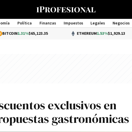
nomía
Política
Finanzas
Impuestos
Legales
Negocios
Management
31%
$65,123.35
ETHEREUM
1.53%
$1,929.13
escuentos exclusivos en
propuestas gastronómicas