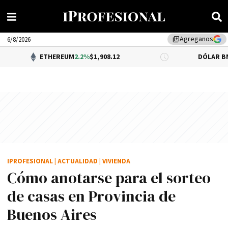
Agreganos
library_add
6/8/2026
ETHEREUM
2.2%
$1,908.12
DÓLAR BNA
0.34%
$1,52
IPROFESIONAL
|
ACTUALIDAD
|
VIVIENDA
Cómo anotarse para el sorteo
de casas en Provincia de
Buenos Aires