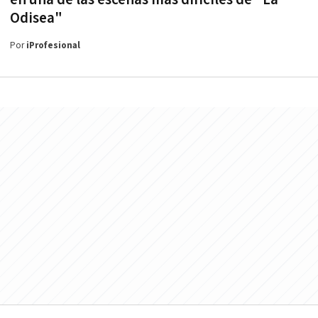
Odisea"
Por
iProfesional