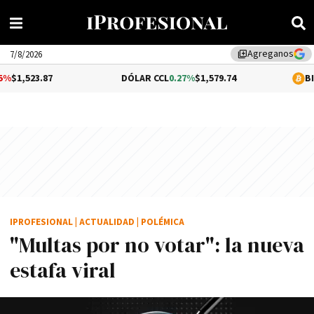
Agreganos
library_add
7/8/2026
87
DÓLAR CCL
0.27%
$1,579.74
BITCOIN
0.5
IPROFESIONAL
|
ACTUALIDAD
|
POLÉMICA
"Multas por no votar": la nueva
estafa viral