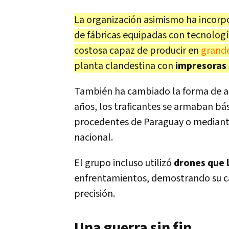
La organización asimismo ha incorp
de fábricas equipadas con tecnolog
costosa capaz de producir en
grand
planta clandestina con
impresoras 
También ha cambiado la forma de 
años, los traficantes se armaban b
procedentes de Paraguay o mediante
nacional.
El grupo incluso utilizó
drones que 
enfrentamientos, demostrando su ca
precisión.
Una guerra sin fin