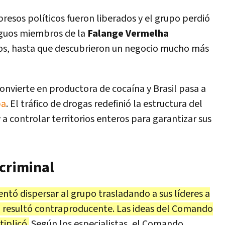
 presos políticos fueron liberados y el grupo perdió
iguos miembros de la
Falange Vermelha
os, hasta que descubrieron un negocio mucho más
onvierte en productora de cocaína y Brasil pasa a
pa
. El tráfico de drogas redefinió la estructura del
controlar territorios enteros para garantizar sus
 criminal
entó dispersar al grupo trasladando a sus líderes a
gia resultó contraproducente. Las ideas del Comando
tiplicó.
Según los especialistas, el Comando