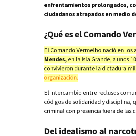
enfrentamientos prolongados, co
ciudadanos atrapados en medio d
¿Qué es el Comando Verm
El Comando Vermelho nació en los a
Mendes,
en la isla Grande, a unos 1
convivieron durante la dictadura mi
organización.
El intercambio entre reclusos comun
códigos de solidaridad y disciplina,
criminal con presencia fuera de las c
Del idealismo al narcot