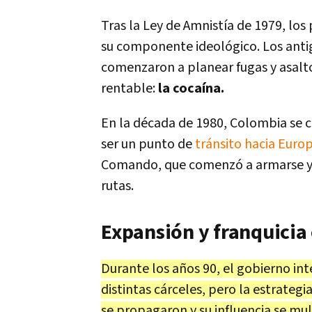
Tras la Ley de Amnistía de 1979, los
su componente ideológico. Los ant
comenzaron a planear fugas y asalt
rentable:
la cocaína.
En la década de 1980, Colombia se c
ser un punto de
tránsito hacia Euro
Comando, que comenzó a armarse y a 
rutas.
Expansión y franquicia
Durante los años 90, el gobierno int
distintas cárceles, pero la estrate
se propagaron y su influencia se mul