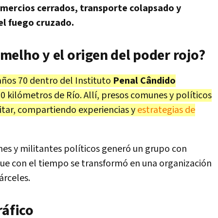
mercios cerrados, transporte colapsado y
el fuego cruzado.
elho y el origen del poder rojo?
ños 70 dentro del Instituto
Penal Cândido
00 kilómetros de Río. Allí, presos comunes y políticos
litar, compartiendo experiencias y
estrategias de
es y militantes políticos generó un grupo con
 que con el tiempo se transformó en una organización
árceles.
ráfico