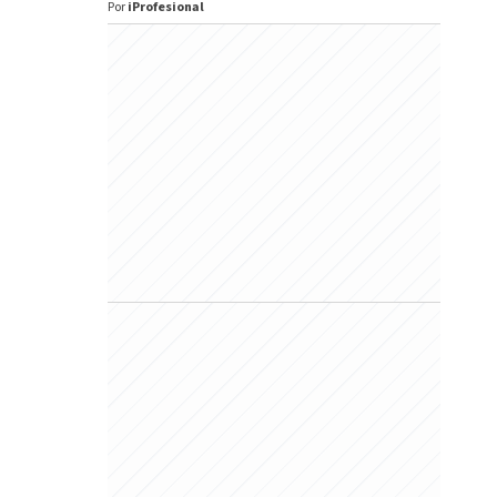
Por
iProfesional