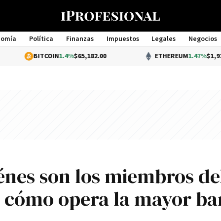
nomía
Política
Finanzas
Impuestos
Legales
Negocios
Management
ITCOIN
1.4%
$65,182.00
ETHEREUM
1.47%
$1,927.87
iénes son los miembros de
 cómo opera la mayor b