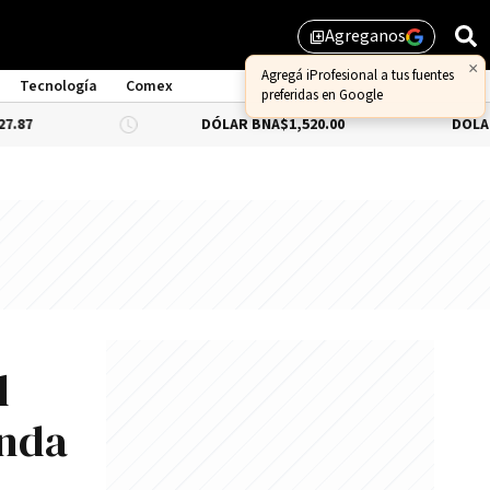
Agreganos
library_add
Tecnología
Comex
DÓLAR BNA
$1,520.00
DÓLAR BLUE
-0.3
l
anda