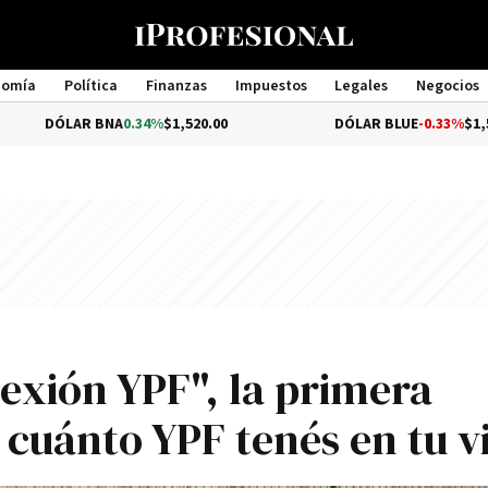
nomía
Política
Finanzas
Impuestos
Legales
Negocios
Management
BNA
0.34%
$1,520.00
DÓLAR BLUE
-0.33%
$1,540.00
exión YPF", la primera
 cuánto YPF tenés en tu v