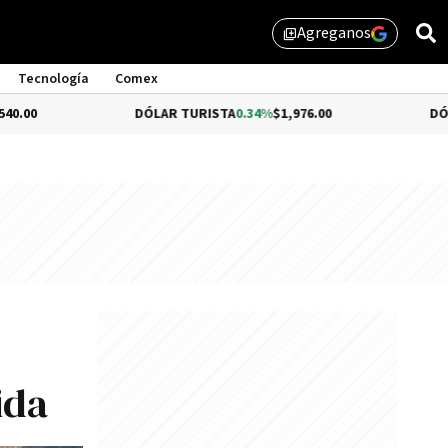
Agreganos
library_add
Tecnología
Comex
DÓLAR TURISTA
0.34%
$1,976.00
DÓLAR MEP
$1,51
ida