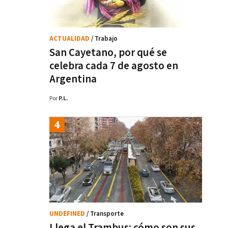
ACTUALIDAD
/ Trabajo
San Cayetano, por qué se
celebra cada 7 de agosto en
Argentina
Por
P.L.
UNDEFINED
/ Transporte
Llega el Trambus: cómo son sus