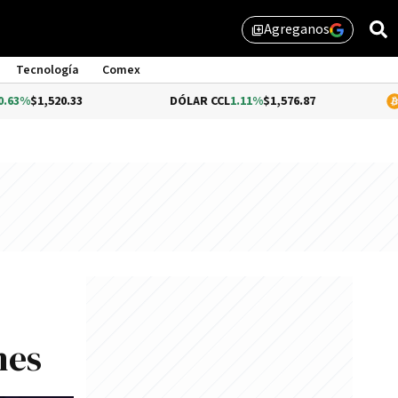
Agreganos
library_add
Tecnología
Comex
33
DÓLAR CCL
1.11%
$1,576.87
BITCOIN
-0.1
nes