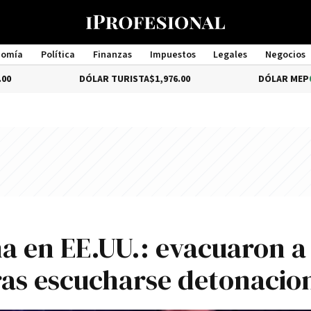
nomía
Política
Finanzas
Impuestos
Legales
Negocios
Management
DÓLAR TURISTA
$1,976.00
DÓLAR MEP
0.63%
$1,520.
a en EE.UU.: evacuaron a
as escucharse detonacio