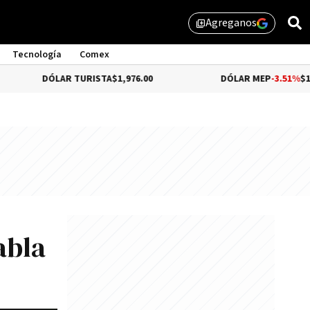
Agreganos
library_add
Tecnología
Comex
LAR TURISTA
$1,976.00
DÓLAR MEP
-3.51%
$1,525.85
abla