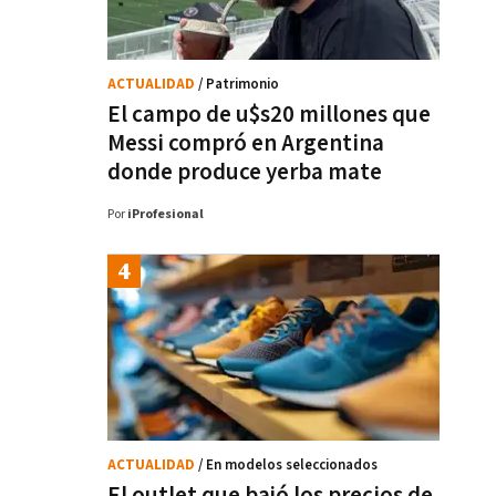
ACTUALIDAD
/ Patrimonio
El campo de u$s20 millones que
Messi compró en Argentina
donde produce yerba mate
Por
iProfesional
ACTUALIDAD
/ En modelos seleccionados
El outlet que bajó los precios de