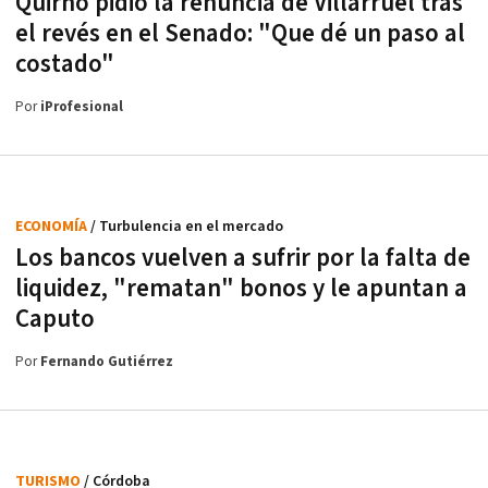
Quirno pidió la renuncia de Villarruel tras
el revés en el Senado: "Que dé un paso al
costado"
Por
iProfesional
ECONOMÍA
/ Turbulencia en el mercado
Los bancos vuelven a sufrir por la falta de
liquidez, "rematan" bonos y le apuntan a
Caputo
Por
Fernando Gutiérrez
TURISMO
/ Córdoba