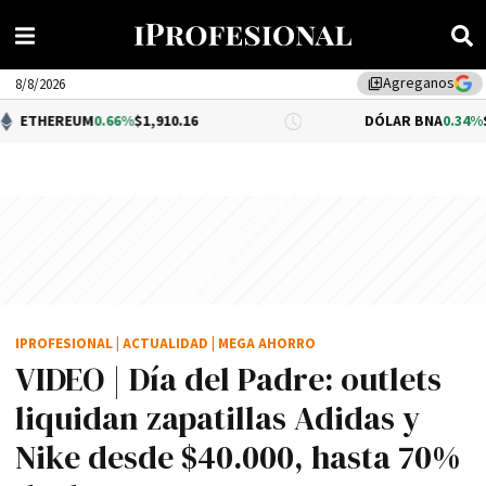
Agreganos
library_add
8/8/2026
UM
0.66%
$1,910.16
DÓLAR BNA
0.34%
$1,520.00
IPROFESIONAL
|
ACTUALIDAD
|
MEGA AHORRO
VIDEO | Día del Padre: outlets
liquidan zapatillas Adidas y
Nike desde $40.000, hasta 70%