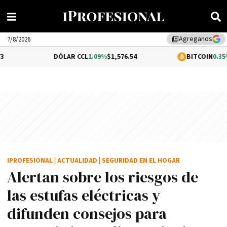
Agreganos
library_add
7/8/2026
DÓLAR CCL
1.09%
$1,576.54
BITCOIN
0.35%
$64,771.90
IPROFESIONAL
|
ACTUALIDAD
|
SEGURIDAD EN EL HOGAR
Alertan sobre los riesgos de
las estufas eléctricas y
difunden consejos para