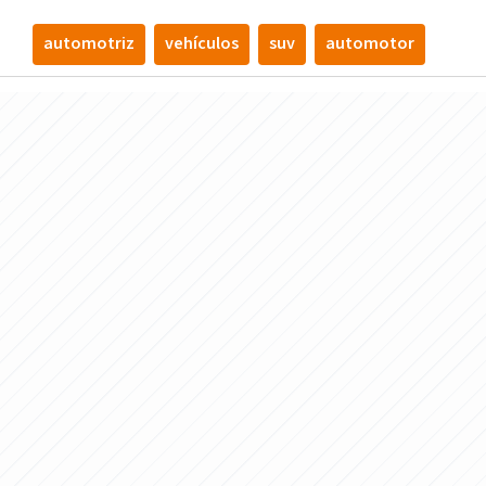
automotriz
vehí­culos
suv
automotor