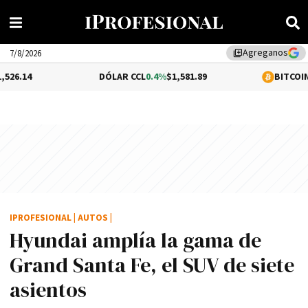
Agreganos
library_add
7/8/2026
DÓLAR CCL
0.4%
$1,581.89
BITCOIN
0.66%
$64,69
IPROFESIONAL
|
AUTOS
|
Hyundai amplí­a la gama de
Grand Santa Fe, el SUV de siete
asientos