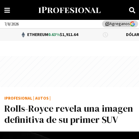
Agreganos
library_add
7/8/2026
ETHEREUM
0.63%
$1,911.64
DÓLAR BNA
$1,520
IPROFESIONAL
|
AUTOS
|
Rolls-Royce revela una imagen
definitiva de su primer SUV