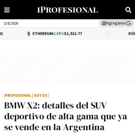
Agreganos
library_add
5/8/2026
THEREUM
2.39%
$1,911.77
DÓLAR BNA
0.34%
$1,52
IPROFESIONAL
|
AUTOS
|
BMW X2: detalles del SUV
deportivo de alta gama que ya
se vende en la Argentina