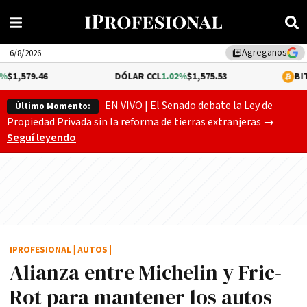
Agreganos
library_add
6/8/2026
6
DÓLAR CCL
1.02%
$1,575.53
BITCOIN
-0.1
EN VIVO | El Senado debate la Ley de
Último Momento:
Gobierno
Propiedad Privada sin la reforma de tierras extranjeras
→
Seguí leyendo
IPROFESIONAL
|
AUTOS
|
Alianza entre Michelin y Fric-
Rot para mantener los autos