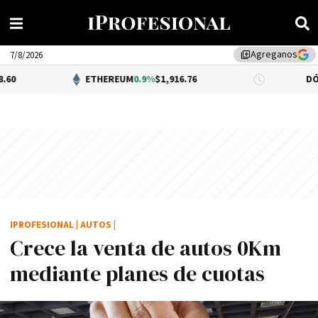
Agreganos
library_add
7/8/2026
ETHEREUM
0.9%
$1,916.76
DÓLAR BNA
$1
IPROFESIONAL
|
AUTOS
|
Crece la venta de autos 0Km
mediante planes de cuotas