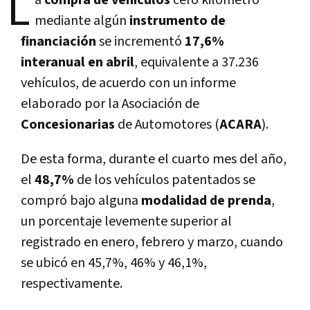
L
a
compra de vehí­culos
cero kilómetro
mediante algún
instrumento de
financiación
se incrementó
17,6%
interanual en abril
, equivalente a 37.236
vehí­culos, de acuerdo con un informe
elaborado por la Asociación de
Concesionarias
de Automotores (
ACARA
).
De esta forma, durante el cuarto mes del año,
el
48,7%
de los vehí­culos patentados se
compró bajo alguna
modalidad de prenda
,
un porcentaje levemente superior al
registrado en enero, febrero y marzo, cuando
se ubicó en 45,7%, 46% y 46,1%,
respectivamente.