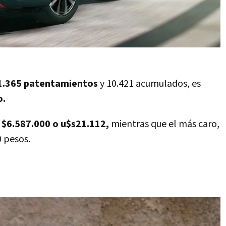
1.365 patentamientos
y 10.421 acumulados, es
o.
n
$6.587.000 o u$s21.112,
mientras que el más caro,
0 pesos.