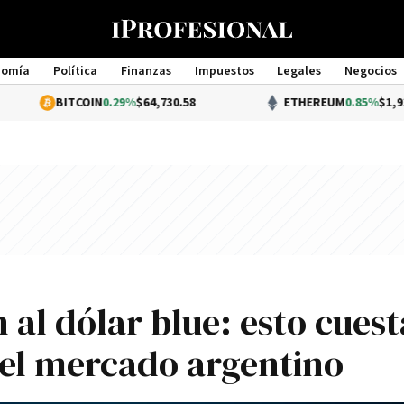
nomía
Política
Finanzas
Impuestos
Legales
Negocios
Management
COIN
0.29%
$64,730.58
ETHEREUM
0.85%
$1,913.78
 al dólar blue: esto cues
del mercado argentino