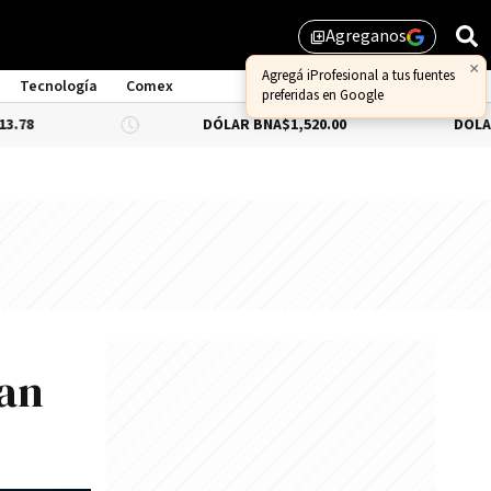
Agreganos
library_add
Tecnología
Comex
DÓLAR BNA
$1,520.00
DÓLAR BLUE
-0.66%
tan