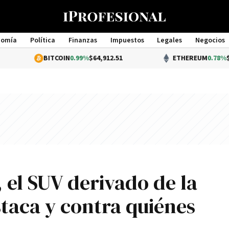
nomía
Política
Finanzas
Impuestos
Legales
Negocios
Management
BITCOIN
0.99%
$64,912.51
ETHEREUM
0.78%
$1,914.44
, el SUV derivado de la
taca y contra quiénes