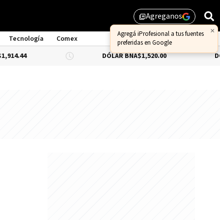
Agreganos
library_add
Tecnología
Comex
DÓLAR BNA
$1,520.00
DÓLAR BLUE
-0.