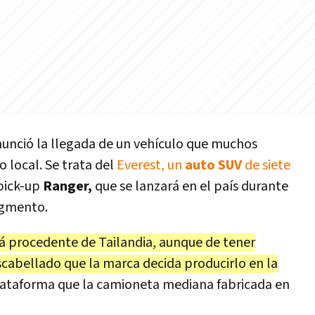
unció la llegada de un vehículo que muchos
local. Se trata del
Everest, un
auto SUV
de siete
pick-up
Ranger,
que se lanzará en el país durante
egmento.
rá procedente de Tailandia, aunque de tener
scabellado que la marca decida producirlo en la
 plataforma que la camioneta mediana fabricada en