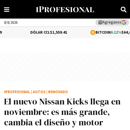
Agreganos
library_add
8/8/2026
DÓLAR CCL
$1,559.41
BITCOIN
0.12%
$64,620.01
IPROFESIONAL
|
AUTOS
|
RENOVADO
El nuevo Nissan Kicks llega en
noviembre: es más grande,
cambia el diseño y motor