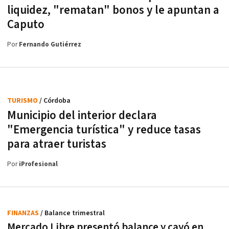
liquidez, "rematan" bonos y le apuntan a
Caputo
Por
Fernando Gutiérrez
TURISMO
/ Córdoba
Municipio del interior declara
"Emergencia turística" y reduce tasas
para atraer turistas
Por
iProfesional
FINANZAS
/ Balance trimestral
Mercado Libre presentó balance y cayó en