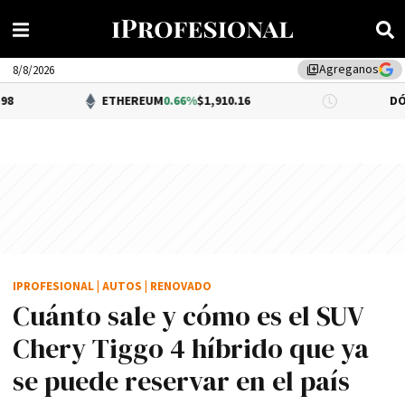
Agreganos
library_add
8/8/2026
ETHEREUM
0.66%
$1,910.16
DÓLAR BNA
0.
IPROFESIONAL
|
AUTOS
|
RENOVADO
Cuánto sale y cómo es el SUV
Chery Tiggo 4 híbrido que ya
se puede reservar en el país