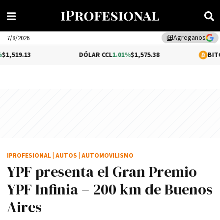
Agreganos
library_add
7/8/2026
DÓLAR CCL
1.01%
$1,575.38
BITCOIN
0.48%
IPROFESIONAL
|
AUTOS
|
AUTOMOVILISMO
YPF presenta el Gran Premio
YPF Infinia – 200 km de Buenos
Aires