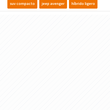
suv compacto
jeep avenger
híbrido ligero