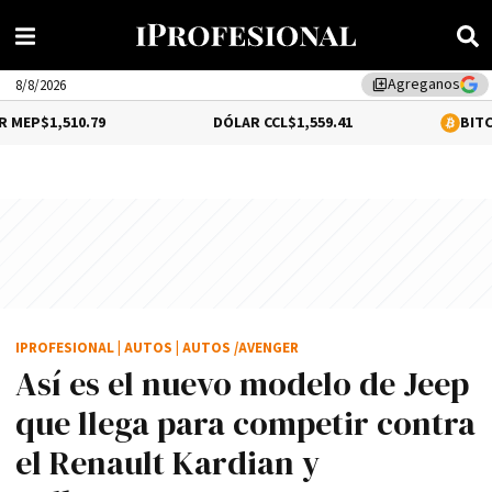
Agreganos
library_add
8/8/2026
79
DÓLAR CCL
$1,559.41
BITCOIN
0.12%
$64
IPROFESIONAL
|
AUTOS
|
AUTOS /AVENGER
Así es el nuevo modelo de Jeep
que llega para competir contra
el Renault Kardian y