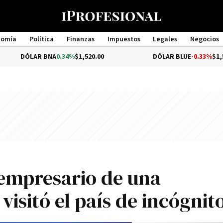
nomía
Política
Finanzas
Impuestos
Legales
Negocios
Management
R BNA
0.34%
$1,520.00
DÓLAR BLUE
-0.33%
$1,540.00
 empresario de una
visitó el país de incógnit