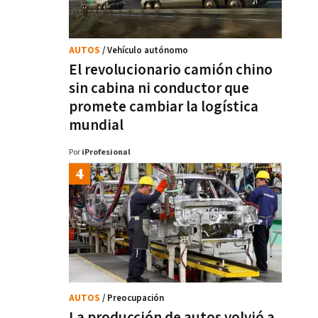
AUTOS
/ Vehículo autónomo
El revolucionario camión chino
sin cabina ni conductor que
promete cambiar la logística
mundial
Por
iProfesional
AUTOS
/ Preocupación
La producción de autos volvió a