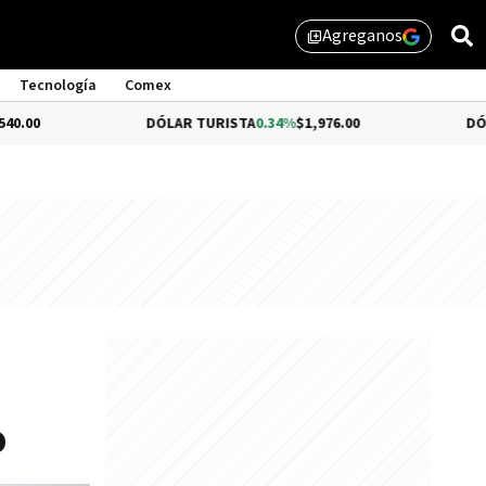
Agreganos
library_add
Tecnología
Comex
DÓLAR TURISTA
0.34%
$1,976.00
DÓLAR MEP
-0.
o