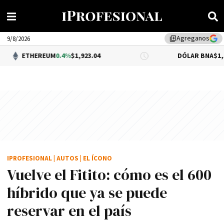
Agreganos
library_add
9/8/2026
EREUM
0.4%
$1,923.04
DÓLAR BNA
$1,520.00
IPROFESIONAL
|
AUTOS
|
EL ÍCONO
Vuelve el Fitito: cómo es el 600
híbrido que ya se puede
reservar en el país