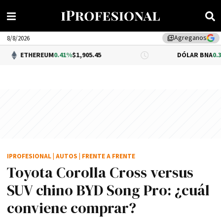
Agreganos
library_add
8/8/2026
EREUM
0.41%
$1,905.45
DÓLAR BNA
0.34%
$1,520.
IPROFESIONAL
|
AUTOS
|
FRENTE A FRENTE
Toyota Corolla Cross versus
SUV chino BYD Song Pro: ¿cuál
conviene comprar?