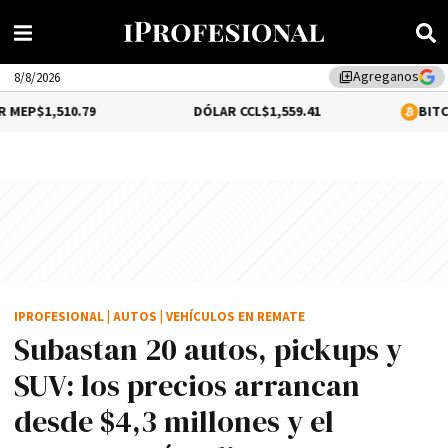
Agreganos
library_add
8/8/2026
.79
DÓLAR CCL
$1,559.41
BITCOIN
0.16%
$6
IPROFESIONAL
|
AUTOS
|
VEHÍCULOS EN REMATE
Subastan 20 autos, pickups y
SUV: los precios arrancan
desde $4,3 millones y el