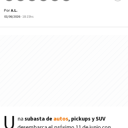
Por
A.L.
01/06/2026
- 18:15hs
U
na
subasta de
autos
, pickups y SUV
desembarca el próximo 11 de junio con