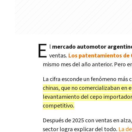
E
l
mercado automotor argenti
ventas.
Los patentamientos de
mismo mes del año anterior. Pero en
La cifra esconde un fenómeno más 
chinas, que no comercializaban en e
levantamiento del cepo importador 
competitivo.
Después de 2025 con ventas en alza,
sector logra explicar del todo.
La de