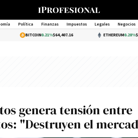
nomía
Política
Finanzas
Impuestos
Legales
Negocios
Management
BITCOIN
0.21%
$64,407.16
ETHEREUM
0.28%
$1,905.00
tos genera tensión entre
tos: "Destruyen el merca