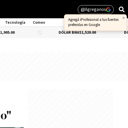
Agreganos
library_add
×
Agregá iProfesional a tus fuentes
Tecnología
Comex
preferidas en Google
DÓLAR BNA
$1,520.00
DÓLAR BLUE
-
do"