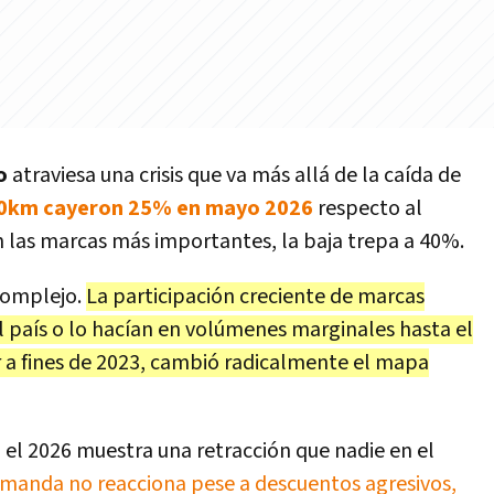
no
atraviesa una crisis que va más allá de la caída de
 0km cayeron 25% en mayo 2026
respecto al
 las marcas más importantes, la baja trepa a 40%.
complejo.
La participación creciente de marcas
l país o lo hacían en volúmenes marginales hasta el
a fines de 2023, cambió radicalmente el mapa
 el 2026 muestra una retracción que nadie en el
manda no reacciona pese a descuentos agresivos,