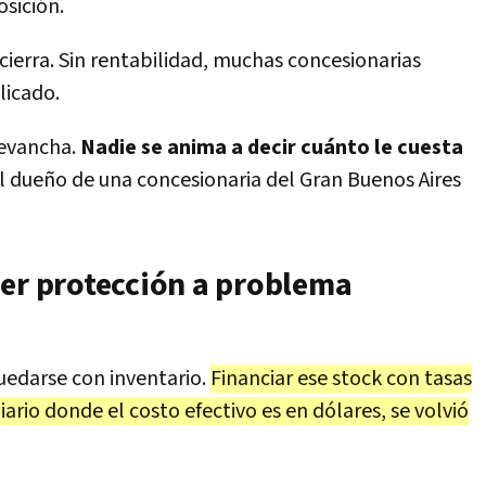
osición.
cierra. Sin rentabilidad, muchas concesionarias
licado.
revancha.
Nadie se anima a decir cuánto le cuesta
el dueño de una concesionaria del Gran Buenos Aires
ser protección a problema
uedarse con inventario.
Financiar ese stock con tasas
rio donde el costo efectivo es en dólares, se volvió