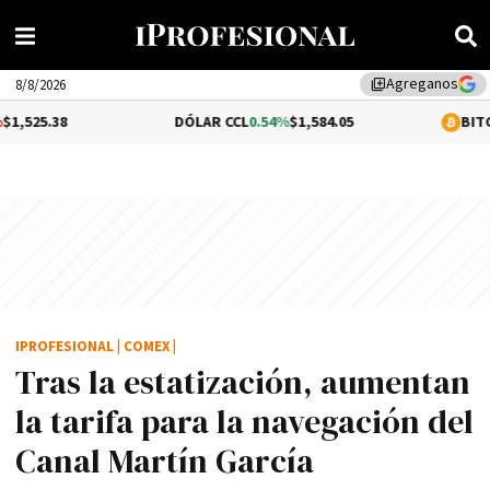
Agreganos
library_add
8/8/2026
DÓLAR CCL
0.54%
$1,584.05
BITCOIN
1.1%
$
IPROFESIONAL
|
COMEX
|
Tras la estatización, aumentan
la tarifa para la navegación del
Canal Martí­n Garcí­a