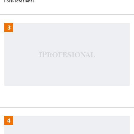
Por
iProfesional