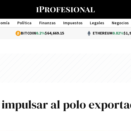
nomía
Política
Finanzas
Impuestos
Legales
Negocios
Management
BITCOIN
0.2%
$64,669.15
ETHEREUM
0.82%
$1,913.26
 impulsar al polo export