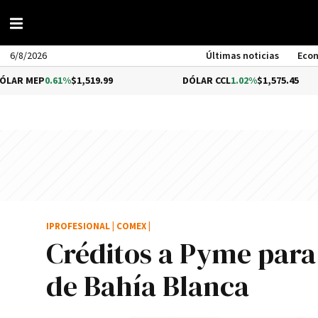
6/8/2026
Últimas noticias
Eco
0.61%
$1,519.99
DÓLAR CCL
1.02%
$1,575.45
IPROFESIONAL
|
COMEX
|
Créditos a Pyme para
de Bahí­a Blanca