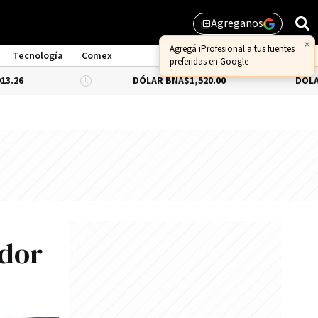
Agreganos
library_add
×
Agregá iProfesional a tus fuentes
Tecnología
Comex
preferidas en Google
DÓLAR BNA
$1,520.00
DÓLAR BLUE
-0.
ador