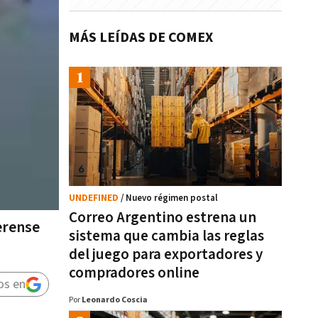
MÁS LEÍDAS DE COMEX
UNDEFINED
/ Nuevo régimen postal
Correo Argentino estrena un
erense
sistema que cambia las reglas
del juego para exportadores y
compradores online
os en
Por
Leonardo Coscia