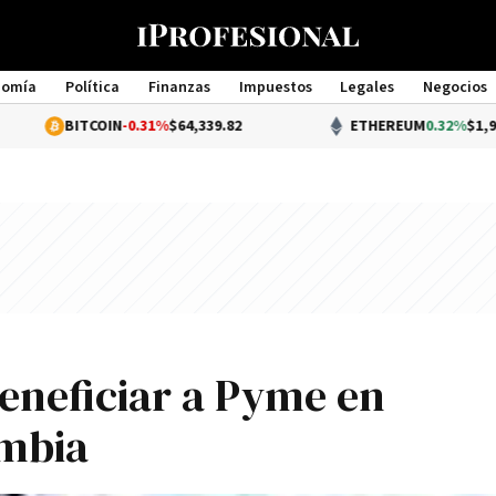
nomía
Política
Finanzas
Impuestos
Legales
Negocios
Management
COIN
-0.31%
$64,339.82
ETHEREUM
0.32%
$1,903.60
eneficiar a Pyme en
ombia