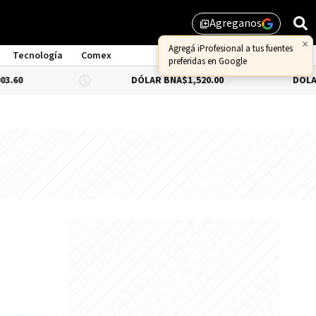
Agreganos
library_add
Tecnología
Comex
DÓLAR BNA
$1,520.00
DÓLAR BLUE
-0.66