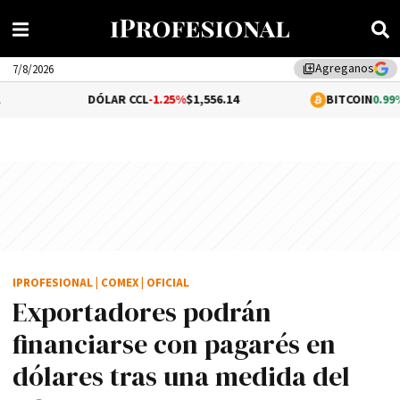
Agreganos
library_add
7/8/2026
DÓLAR CCL
-1.25%
$1,556.14
BITCOIN
0.99%
$64,909
IPROFESIONAL
|
COMEX
|
OFICIAL
Exportadores podrán
financiarse con pagarés en
dólares tras una medida del