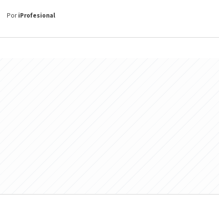
Por
iProfesional