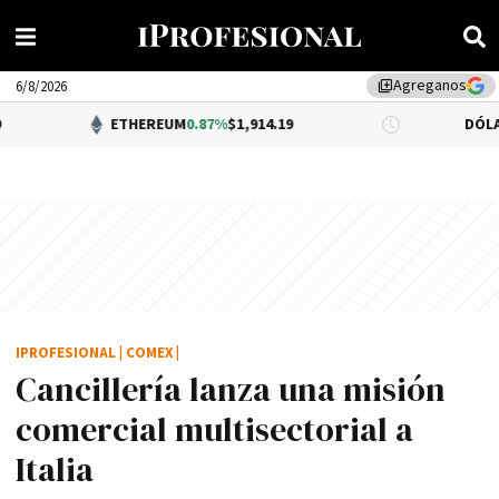
Agreganos
library_add
6/8/2026
ETHEREUM
0.87%
$1,914.19
DÓLAR BNA
0.34
IPROFESIONAL
|
COMEX
|
Cancillerí­a lanza una misión
comercial multisectorial a
Italia