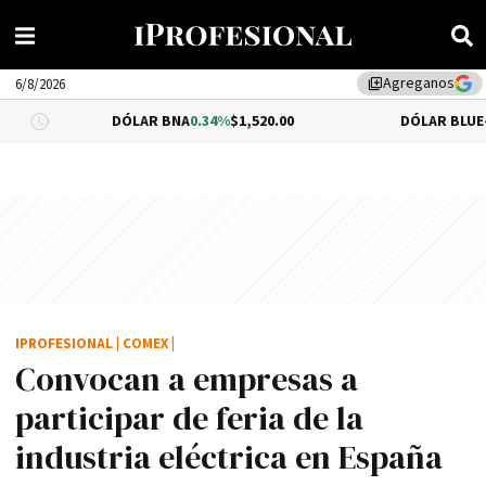
Agreganos
library_add
6/8/2026
DÓLAR BNA
0.34%
$1,520.00
DÓLAR BLUE
-0.33%
$1,5
IPROFESIONAL
|
COMEX
|
Convocan a empresas a
participar de feria de la
industria eléctrica en España