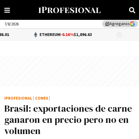
Agreganos
library_add
7/8/2026
ETHEREUM
-0.16%
$1,896.63
DÓLAR B
IPROFESIONAL
|
COMEX
|
Brasil: exportaciones de carne
ganaron en precio pero no en
volumen