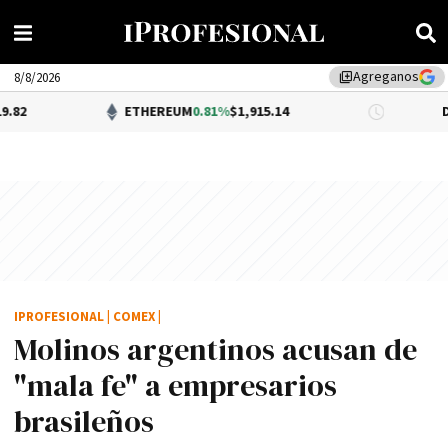
Agreganos
library_add
8/8/2026
ETHEREUM
0.81%
$1,915.14
DÓLAR 
IPROFESIONAL
|
COMEX
|
Molinos argentinos acusan de
"mala fe" a empresarios
brasileños