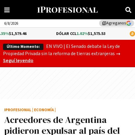
Agreganos
library_add
6/8/2026
79.46
DÓLAR CCL
1.02%
$1,575.53
BITCOIN
EN VIVO | El Senado debate la Ley de
Último Momento:
Gobierno
Propiedad Privada sin la reforma de tierras extranjeras
→
Seguí leyendo
IPROFESIONAL
|
ECONOMÍA
|
Acreedores de Argentina
pidieron expulsar al paí­s del