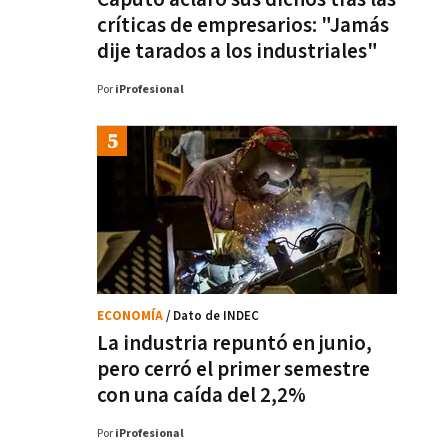
críticas de empresarios: "Jamás
dije tarados a los industriales"
Por
iProfesional
ECONOMÍA
/ Dato de INDEC
La industria repuntó en junio,
pero cerró el primer semestre
con una caída del 2,2%
Por
iProfesional