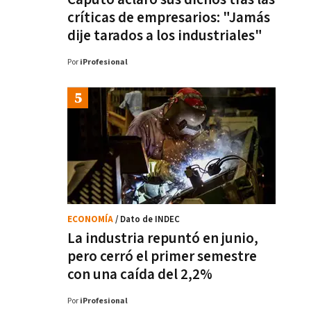
críticas de empresarios: "Jamás
dije tarados a los industriales"
Por
iProfesional
ECONOMÍA
/ Dato de INDEC
La industria repuntó en junio,
pero cerró el primer semestre
con una caída del 2,2%
Por
iProfesional