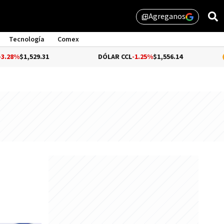
Agreganos
library_add
Tecnología
Comex
9.31
DÓLAR CCL
-1.25%
$1,556.14
BITCOIN