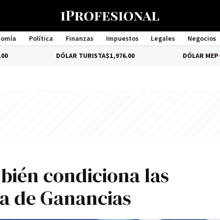
nomía
Política
Finanzas
Impuestos
Legales
Negocios
Management
DÓLAR TURISTA
$1,976.00
DÓLAR MEP
-3.28%
$1,52
mbién condiciona las
ma de Ganancias