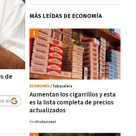
MÁS LEÍDAS DE ECONOMÍA
es de
ECONOMÍA
/ Tabacalera
Aumentan los cigarrillos y esta
os en
es la lista completa de precios
actualizados
Por
iProfesional