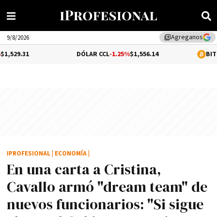
Agreganos
library_add
9/8/2026
DÓLAR CCL
-1.25%
$1,556.14
BITCOIN
0.1%
$6
IPROFESIONAL
|
ECONOMÍA
|
En una carta a Cristina,
Cavallo armó "dream team" de
nuevos funcionarios: "Si sigue