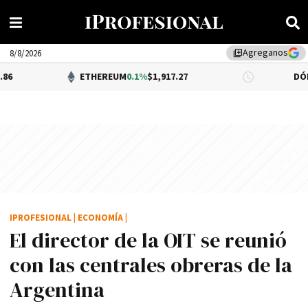
Agreganos
library_add
8/8/2026
ETHEREUM
0.1%
$1,917.27
DÓLAR BNA
$1,5
IPROFESIONAL
|
ECONOMÍA
|
El director de la OIT se reunió
con las centrales obreras de la
Argentina