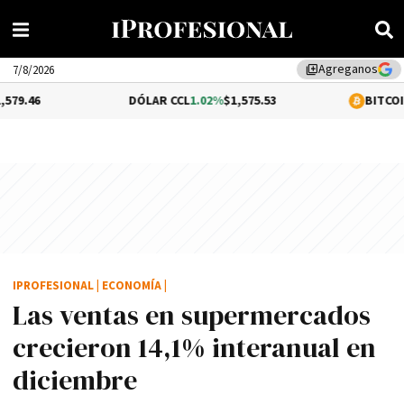
Agreganos
library_add
7/8/2026
DÓLAR CCL
1.02%
$1,575.53
BITCOIN
-0.32%
$64
IPROFESIONAL
|
ECONOMÍA
|
Las ventas en supermercados
crecieron 14,1% interanual en
diciembre